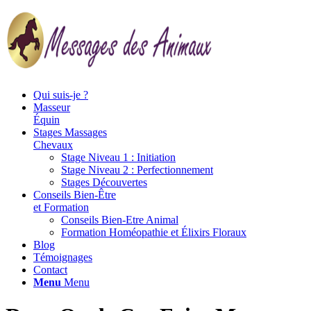
Qui suis-je ?
Masseur
Équin
Stages Massages
Chevaux
Stage Niveau 1 : Initiation
Stage Niveau 2 : Perfectionnement
Stages Découvertes
Conseils Bien-Être
et Formation
Conseils Bien-Etre Animal
Formation Homéopathie et Élixirs Floraux
Blog
Témoignages
Contact
Menu
Menu