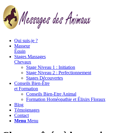
Qui suis-je ?
Masseur
Équin
Stages Massages
Chevaux
Stage Niveau 1 : Initiation
Stage Niveau 2 : Perfectionnement
Stages Découvertes
Conseils Bien-Être
et Formation
Conseils Bien-Etre Animal
Formation Homéopathie et Élixirs Floraux
Blog
Témoignages
Contact
Menu
Menu