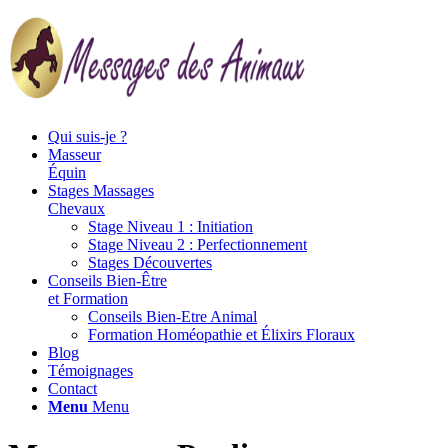
Qui suis-je ?
Masseur
Équin
Stages Massages
Chevaux
Stage Niveau 1 : Initiation
Stage Niveau 2 : Perfectionnement
Stages Découvertes
Conseils Bien-Être
et Formation
Conseils Bien-Etre Animal
Formation Homéopathie et Élixirs Floraux
Blog
Témoignages
Contact
Menu
Menu